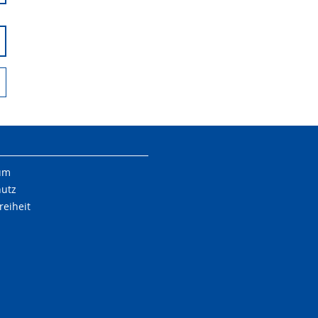
um
hutz
reiheit